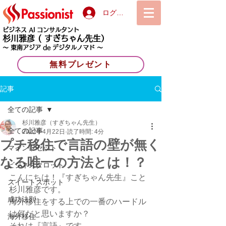
ログイン
ビジネス AI コンサルタント
杉川雅彦
( すぎちゃん先生）
〜 東南アジア de デジタルノマド 〜
無料プレゼント
記事
全ての記事
杉川雅彦（すぎちゃん先生）
全ての記事
2022年4月22日
読了時間: 4分
プチ移住で言語の壁が無く
マインドセット
なる唯一の方法とは！？
ビジネスタロット
こんにちは！『すぎちゃん先生』こと
スイートスポット
杉川雅彦です。
成功法則
海外移住をする上での一番のハードル
は何だと思いますか？
海外移住
それは『言語』です。