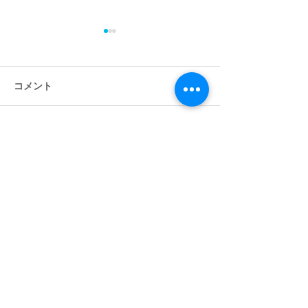
コメント
コメントを追加…
格安航空LCCを活用して
プチ移住におす
移動コストを下げよう
Airbnb(エアビ
自由人への第一歩
​ポイ活を始めよう！