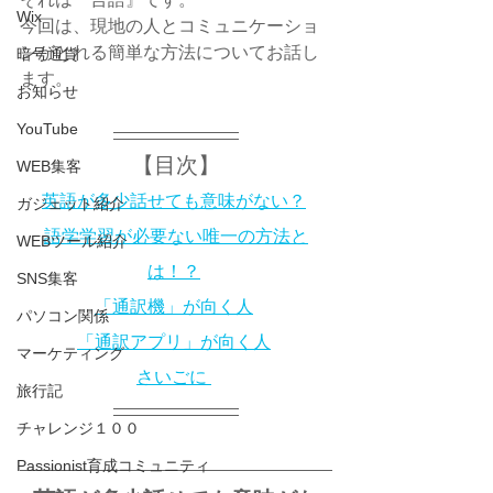
Wix
今回は、現地の人とコミュニケーショ
ンがとれる簡単な方法についてお話し
暗号通貨
ます。
お知らせ
YouTube
【目次】
WEB集客
英語が多少話せても意味がない？
ガジェット紹介
語学学習が必要ない唯一の方法と
WEBツール紹介
は！？
SNS集客
「通訳機」が向く人
パソコン関係
「通訳アプリ」が向く人
マーケティング
さいごに 
旅行記
チャレンジ１００
Passionist育成コミュニティ