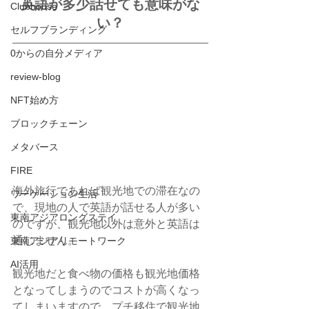
英語が多少話せても意味がな
Clubhouse
い？
セルフブランディング
0からの自分メディア
review-blog
NFT始め方
ブロックチェーン
メタバース
FIRE
海外旅行であれば観光地での滞在なの
ワーケーション生活
で、現地の人で英語が話せる人が多い
東南アジアロングステイ
のですが、観光地以外は意外と英語は
通じません。
東南アジアリモートワーク
AI活用
観光地だと食べ物の価格も観光地価格
となってしまうのでコストが高くなっ
てしまいますので、プチ移住で観光地