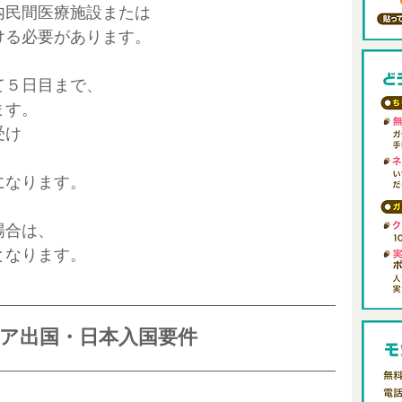
内民間医療施設または
ける必要があります。
て５日目まで、
ます。
受け
になります。
場合は、
となります。
ア出国・日本入国要件