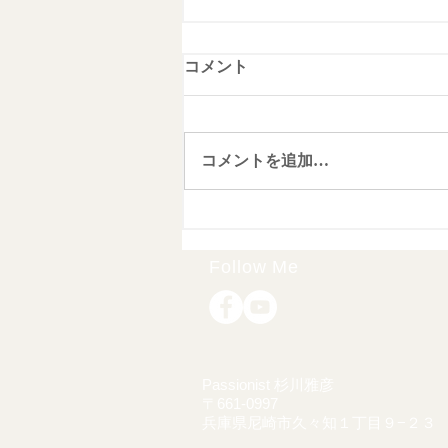
コメント
コメントを追加…
2022年6月2日現在タイ渡航
最新ニュース
Follow Me
Passionist 杉川雅彦
〒661-0997
兵庫県尼崎市久々知１丁目９−２３