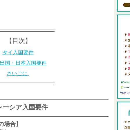
ィング
0からの自分メディア
review-blog
メタバース
FIRE
【目次】
アロングステイ
東南アジアリモートワーク
タイ入国要件
出国・日本入国要件
さいごに 
レーシア入国要件
の場合】