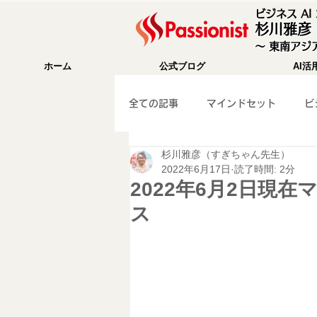
ビジネス A
杉川雅彦
〜 東南アジア
ホーム
公式ブログ
AI活
全ての記事
マインドセット
ビ
杉川雅彦（すぎちゃん先生）
成功法則
海外移住
Wix
2022年6月17日
読了時間: 2分
2022年6月2日現
ス
WEB集客
ガジェット紹介
マーケティング
旅行記