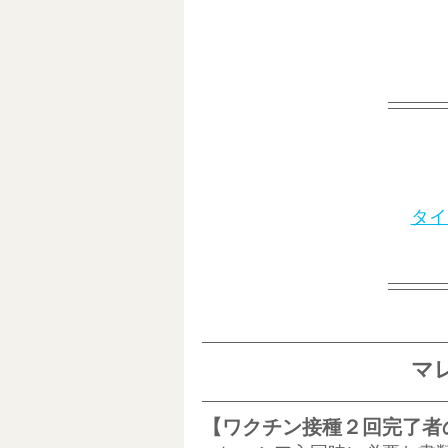
Clubhouse
セルフブランデ
NFT始め方
ブロックチェーン
ワーケーション生活
東南アジ
タイ
AI活用
マ
【ワクチン接種２回完了者