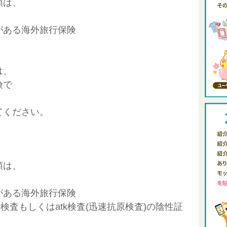
類は、
がある海外旅行保険
は、
険で
、
てください。
類は、
がある海外旅行保険
r検査もしくはatk検査(迅速抗原検査)の陰性証