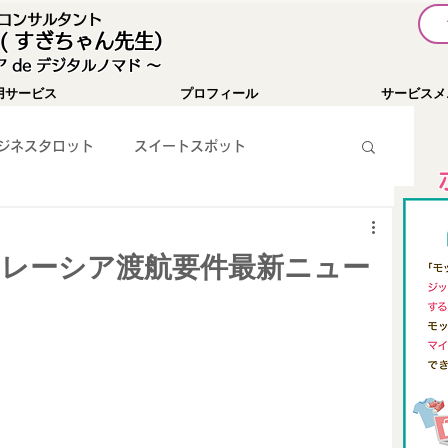
I コンサルタント
( すぎちゃん先生）
 de デジタルノマド 〜
用サービス
プロフィール
サービスメ
ジネスタロット
スイートスポット
暗号通貨
お知らせ
YouTube
在マレーシア渡航要件最新ニュー
WEBツール紹介
SNS集客
パソコン関係
チャレンジ１００
Passionist育成コミュニティ