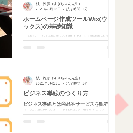
杉川雅彦（すぎちゃん先生）
2021年8月13日
読了時間: 1分
ホームページ作成ツールWix(ウィ
ックス)の基礎知識
「Wix」とは世界で1億人以上が利用するオ
ンライン上でホームページを作成できるサー
ビスです。 簡単な入力のみで質の高いホー
ムページが作成できます。個人だけでなく、
企業や組織でも活用されているサービスで
す。 無料でも見栄えの良いホームページが
杉川雅彦（すぎちゃん先生）
作成できますが、有料のプランを利用...
2021年8月11日
読了時間: 1分
ビジネス導線のつくり方
ビジネス導線とは商品やサービスを販売する
までの道筋です。 SNSから導線をつくって
しまうと、遠回りになり離脱してしまいま
す。 ビジネス導線は、ゴールから逆算して
つくりましょう。 なぜなら、ゴールによっ