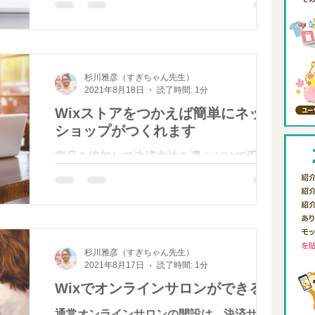
ができます。 イベント用やコミュニティの
会員向けに販売することで、同じTシャツを
着用し一体感を演出することもできます。
もちろん、イベントに関係なく、通期でオリ
杉川雅彦（すぎちゃん先生）
ジナルブランドとして販...
2021年8月18日
読了時間: 1分
Wixストアをつかえば簡単にネット
ショップがつくれます
商品を追加して決済方法を選ぶだけで手軽に
ネットショップを開業できます。 商品ペー
ジは、色や素材などごとに写真を掲載し、詳
細を表示することもできます。 クレジット
カードや PayPal などショップに最適な決済
方法を選ぶことができ、割引、値引き、送料
杉川雅彦（すぎちゃん先生）
無料など販促クーポンをお客...
2021年8月17日
読了時間: 1分
Wixでオンラインサロンができる
通常オンラインサロンの開設は、決済サービ