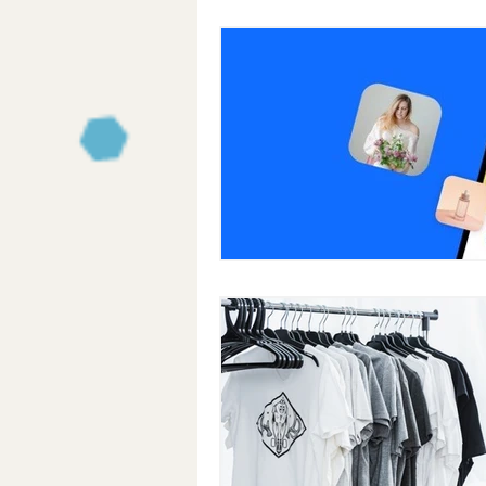
Passionist育成コミュニティ
0からの自分メディア
review
ブロックチェーン
メタバース
東南アジアロングステイ
東南