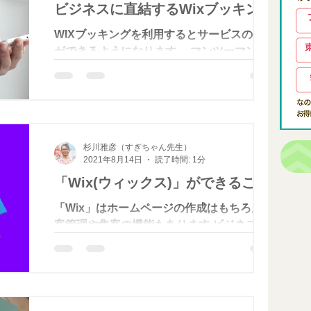
ビジネスに直結するWixブッキング
WIXブッキングを利用するとサービスの予約
ができるようになります。 マンツーマンま
たはグループ予約の設定や、単発または短
期・長期の予約もできます。 Googleカレン
ダーと同期もできるので便利です。お客様が
予約するとメールやアプリに届きます。...
杉川雅彦（すぎちゃん先生）
2021年8月14日
読了時間: 1分
「Wix(ウィックス)」ができること
「Wix」はホームページの作成はもちろん顧
客管理や集客の機能もあります ビジネスか
ら、ネットショップ、ブログまで、高機能な
ページが作れます。 Wixは、WordPressな
どのように細かい調整などする時に必要な
CSSやHTMLなどのコードに関する知識は全
く必要ありません。予...