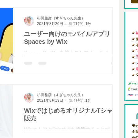
フォームは多くありますが、複数を使い分け
Clubhouse
セルフブランディング
るのは大変です。Wixを使えばすべて同じド
杉川雅彦（すぎちゃん先生）
メイン内で運営でき、とて...
2021年8月20日
読了時間: 1分
ユーザー向けのモバイルアプリ
-blog
NFT始め方
Spaces by Wix
Spaces By Wixを使うことでホームページア
FIRE
プリから簡単にホームページを閲覧・利用で
ワーケーション生活
きます オンラインショッピング、サービス
の予約、コミュニティへの参加などがスマー
トフォンアプリから操作できます。 通常、
アジアリモートワーク
AI活用
自社アプリを制作すると非常に高額ですが、
杉川雅彦（すぎちゃん先生）
Spaces By...
2021年8月19日
読了時間: 1分
WixではじめるオリジナルTシャツ
販売
WixストアとPrintfullを連携することで、簡
単にTシャツなどのグッズ販売を始めること