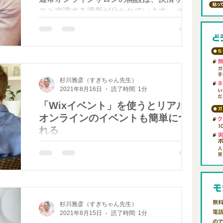
スと交流する場所が分かれています。 オン
ラインサロンの交流は、Facebookグループ
で交流することが多いですが、Wixフォーラ
ムを使うことで、Facebookをやっていない
人も参加できます。...
杉川雅彦（すぎちゃん先生）
2021年8月16日
読了時間: 1分
「Wixイベント」を使うとリアルも
オンラインのイベントも簡単につく
れる
セミナーやオンラインクラス、交流会などの
イベント開催にもWIXは便利です。 下記のこ
とができます。 イベントの予約受付・チケ
ット販売 無料・有料のイベント申し込み受
付 ホームページ上でイベントの告知・参加
杉川雅彦（すぎちゃん先生）
申込受付 イベント内で価格の異なる複数の
2021年8月15日
読了時間: 1分
種類のチケット販売...