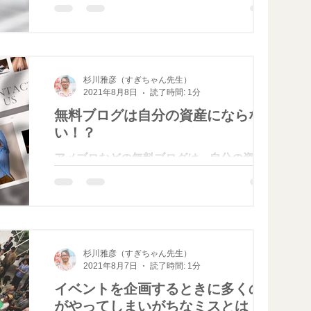
所」にあたるものです。セルフブランディン
グのためのホームページは、独自ドメインを
取得して運営しましょう。あなたの氏名や屋
号名を使用した独自ドメインでサイトを運営
することで、訪問者にプロの印象を与え...
杉川雅彦（すぎちゃん先生）
2021年8月8日
読了時間: 1分
無料ブログは自分の資産にならな
い！？
アメブロなどの無料ブログは、自分の資産に
なりません。 なぜなら、いくら頑張っても
ブログ会社の資産になってしまうからです。
無料のブログ会社は、広告をつけることによ
って収益をあげています。 無料でブログサ
ービスが利用できる代わりに、広告収入はす
杉川雅彦（すぎちゃん先生）
べてブログ会社が得ているのです。...
2021年8月7日
読了時間: 1分
イベントを企画するときに多くの人
がやってしまいがちなミスとは