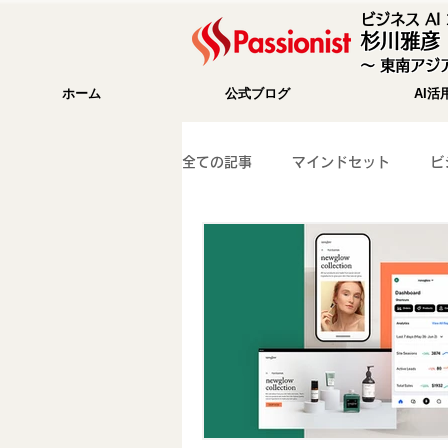
ビジネス A
杉川雅彦
〜 東南アジア
ホーム
公式ブログ
AI活
全ての記事
マインドセット
ビ
成功法則
海外移住
Wix
WEB集客
ガジェット紹介
パソコン関係
マーケティング