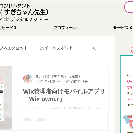
I コンサルタント
( すぎちゃん先生）
 de デジタルノマド 〜
用サービス
プロフィール
サービスメ
ジネスタロット
スイートスポット
暗号通貨
お知らせ
YouTube
杉川雅彦（すぎちゃん先生）
2021年8月21日
読了時間: 2分
Wix管理者向けモバイルアプリ
WEBツール紹介
SNS集客
「Wix owner」
Wix Owner アプリを利用することで、パソ
コンを開くことなくスマホからビジネスを管
旅行記
チャレンジ１００
理することができるようになります。それぞ
れのサービスを単独で提供しているプラット