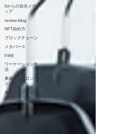
0からの自分メデ
ィア
review-blog
NFT始め方
ブロックチェーン
メタバース
FIRE
ワーケーション生
活
東南アジアロング
ステイ
東南アジアリモー
トワーク
AI活用