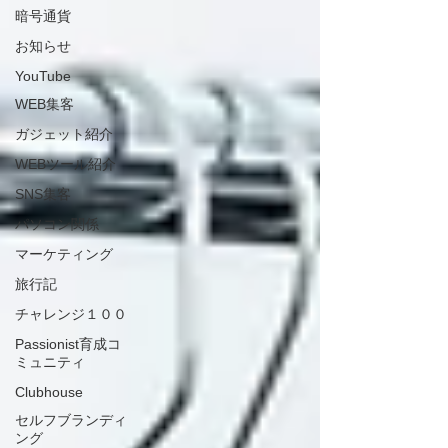
暗号通貨
お知らせ
YouTube
WEB集客
ガジェット紹介
WEBツール紹介
SNS集客
パソコン関係
マーケティング
旅行記
チャレンジ１００
Passionist育成コ
ミュニティ
Clubhouse
セルフブランディ
ング